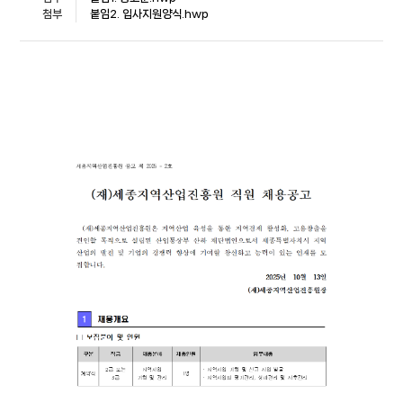
첨부
붙임2. 입사지원양식.hwp