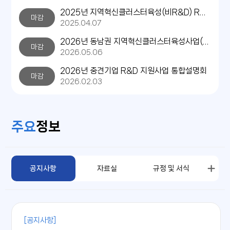
2025년 지역혁신클러스터육성(비R&D) R&D연계 신속화 기업지원 모집공고
마감
2025.04.07
2026년 동남권 지역혁신클러스터육성사업(비R&D) 통합공고
마감
2026.05.06
2026년 중견기업 R&D 지원사업 통합설명회
마감
2026.02.03
주요
정보
공지사항
자료실
규정 및 서식
[공지사항]
[자료실]
[규정 및 서식]
[우수 사례]