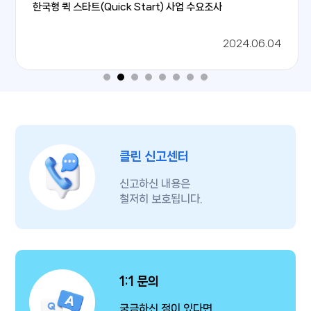
한국형 퀵 스타트(Quick Start) 사업 수요조사
2024년 지역특화산업육성사업+(R&D) 신규 지원과제 사업
지역산업육성 기술개발사업 관리지침 별지서식 (24.02.26)
(2023 지역특화/대전) 의료용 자외선 기기를 혁신하다(원텍
설명회 자료
(주))
2024.06.04
2024.04.09
2024.06.07
2024.02.02
클린 신고센터
신고하신 내용은
철저히 보호됩니다.
1:1 문의
궁금하신 점이 있다면