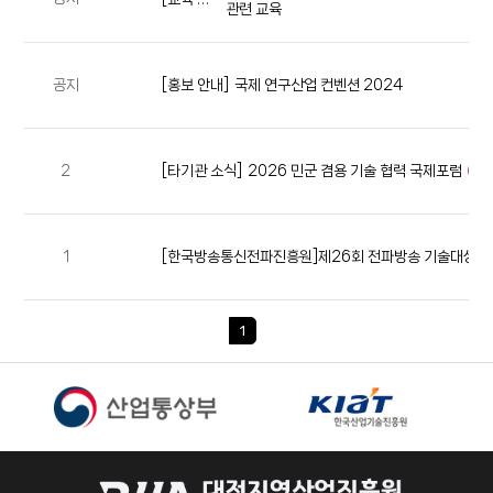
관련 교육
공지
[홍보 안내]
국제 연구산업 컨벤션 2024
[타기관 소식]
2026 민군 겸용 기술 협력 국제포럼
2
n
1
[한국방송통신전파진흥원]제26회 전파방송 기술대상 모집공고
1